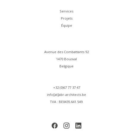
Services
Projets
Équipe
Avenue des Combattants 92
1470 Bousval
Belgique
+32 (0)67 77 37 47
info[at]abr-architects.be
TVA : BE0435.641.549.