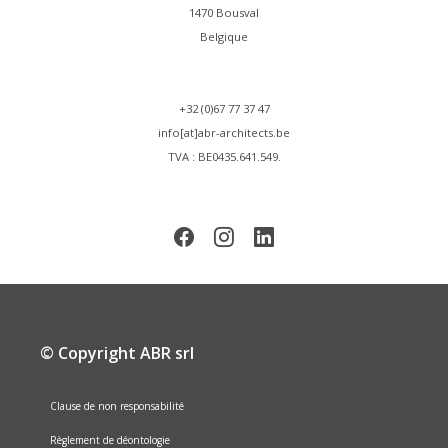
1470 Bousval
Belgique
+32 (0)67 77 37 47
info[at]abr-architects.be
TVA : BE0435.641.549.
© Copyright ABR srl
Clause de non responsabilité
Règlement de déontologie