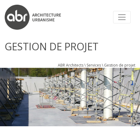
ABR ARCHITECTS
GESTION DE PROJET
ABR Architects
\
Services
\
Gestion de projet