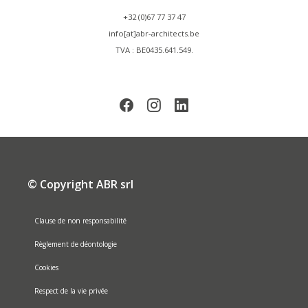
+32 (0)67 77 37 47
info[at]abr-architects.be
TVA : BE0435.641.549.
© Copyright ABR srl
Clause de non responsabilité
Règlement de déontologie
Cookies
Respect de la vie privée