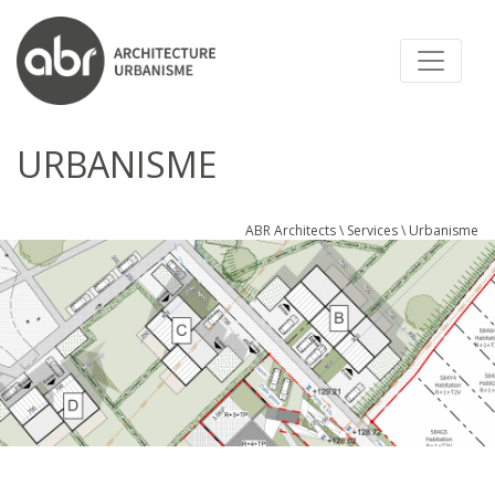
ABR ARCHITECTS
URBANISME
ABR Architects
\
Services
\
Urbanisme