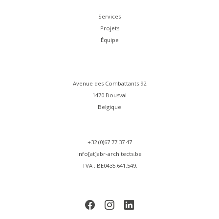
Services
Projets
Équipe
Avenue des Combattants 92
1470 Bousval
Belgique
+32 (0)67 77 37 47
info[at]abr-architects.be
TVA : BE0435.641.549.