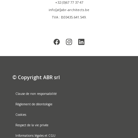
+32 (0)67 77 37 47
info[at]abr-architects.be
TVA : BE0435.641.549.
© Copyright ABR srl
Clause de non responsabilité
Règlement de déontologie
Cookies
Respect de la vie privée
Informations légales et CGU