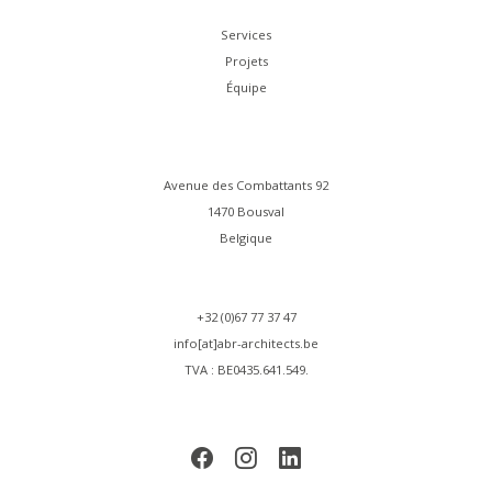
Services
Projets
Équipe
Avenue des Combattants 92
1470 Bousval
Belgique
+32 (0)67 77 37 47
info[at]abr-architects.be
TVA : BE0435.641.549.