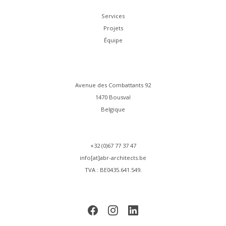
Services
Projets
Équipe
Avenue des Combattants 92
1470 Bousval
Belgique
+32 (0)67 77 37 47
info[at]abr-architects.be
TVA : BE0435.641.549.