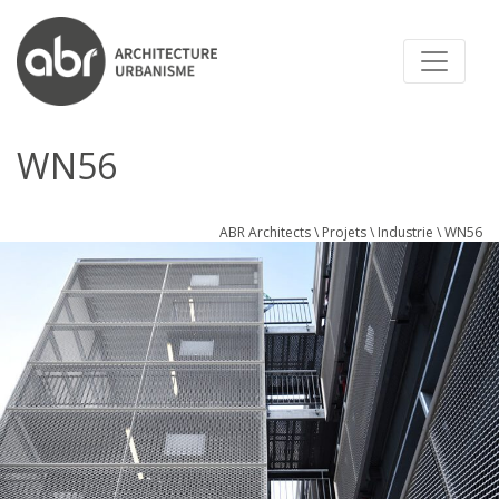
ABR ARCHITECTS
WN56
ABR Architects
\
Projets
\
Industrie
\
WN56