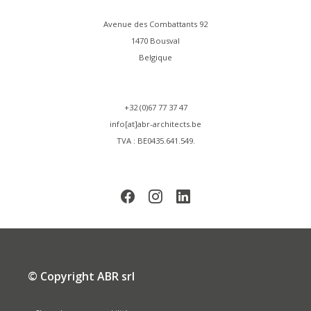
Avenue des Combattants 92
1470 Bousval
Belgique
+32 (0)67 77 37 47
info[at]abr-architects.be
TVA : BE0435.641.549.
© Copyright ABR srl