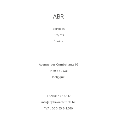
ABR
Services
Projets
Équipe
Avenue des Combattants 92
1470 Bousval
Belgique
+32 (0)67 77 37 47
info[at]abr-architects.be
TVA : BE0435.641.549.