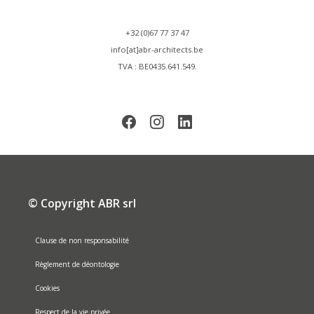
+32 (0)67 77 37 47
info[at]abr-architects.be
TVA : BE0435.641.549.
© Copyright ABR srl
Clause de non responsabilité
Règlement de déontologie
Cookies
Respect de la vie privée