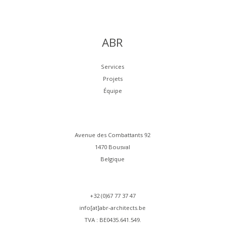
ABR
Services
Projets
Équipe
Avenue des Combattants 92
1470 Bousval
Belgique
+32 (0)67 77 37 47
info[at]abr-architects.be
TVA : BE0435.641.549.