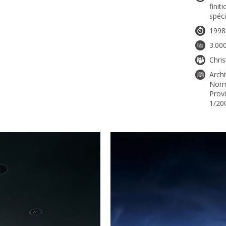
finit
spéci
1998
3.00
Chri
Arch
Norma
Provi
1/20