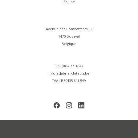
Équipe
Avenue des Combattants 92
1470 Bousval
Belgique
+32 (0)67 77 37 47
info[at]abr-architects.be
TVA : BE0435.641.549.