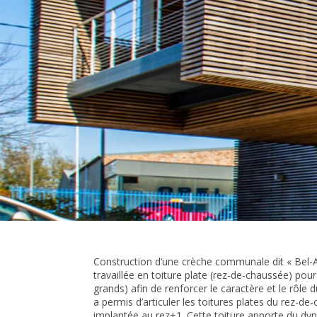
Construction d’une crèche communale dit « Bel-Ai
travaillée en toiture plate (rez-de-chaussée) pou
grands) afin de renforcer le caractère et le rôle 
a permis d’articuler les toitures plates du rez-de
implantée au rez+1. Cette toiture apporte du dyn