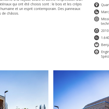
riaux qui ont été choisis sont : le bois et les crépis
Quart
le humaine et un esprit contemporain. Des panneaux
Marc
s de châssis.
Missi
tech
2010
1.64
Benj
Engin
Spéci