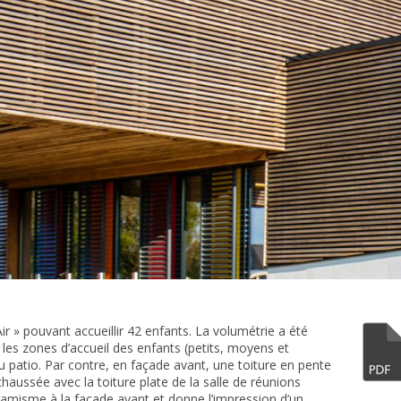
r » pouvant accueillir 42 enfants. La volumétrie a été
r les zones d’accueil des enfants (petits, moyens et
du patio. Par contre, en façade avant, une toiture en pente
-chaussée avec la toiture plate de la salle de réunions
amisme à la façade avant et donne l’impression d’un