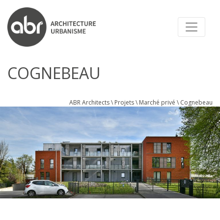
ABR ARCHITECTS
COGNEBEAU
ABR Architects
\
Projets
\
Marché privé
\
Cognebeau