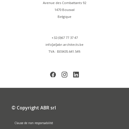
Avenue des Combattants 92
1470 Bousval
Belgique
+32 (0)67 77 37 47
info[at]abr-architects.be
TVA : BE0435.641.549.
© Copyright ABR srl
Clause de non responsabilité