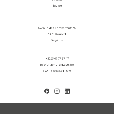
Équipe
Avenue des Combattants 92
1470 Bousval
Belgique
+32 (0)67 77 37 47
info[at]abr-architects.be
TVA : BE0435.641.549.