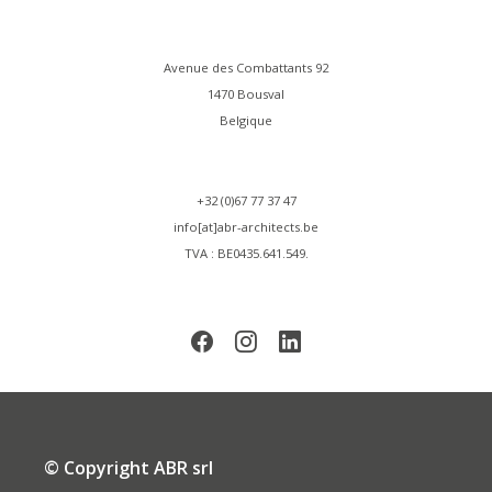
Avenue des Combattants 92
1470 Bousval
Belgique
+32 (0)67 77 37 47
info[at]abr-architects.be
TVA : BE0435.641.549.
© Copyright ABR srl