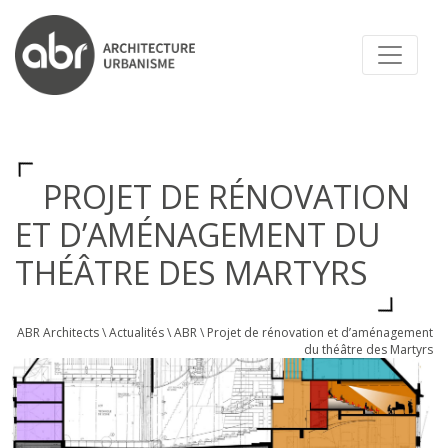
ABR ARCHITECTS
PROJET DE RÉNOVATION
ET D’AMÉNAGEMENT DU
THÉÂTRE DES MARTYRS
ABR Architects
\
Actualités
\
ABR
\
Projet de rénovation et d’aménagement
du théâtre des Martyrs