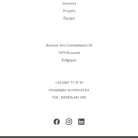
Services
Projets
Équipe
Avenue des Combattants 92
1470 Bousval
Belgique
+32 (0)67 77 37 47
info[at]abr-architects.be
TVA : BE0435.641.549.