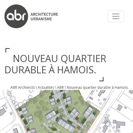
ABR ARCHITECTS
NOUVEAU QUARTIER
DURABLE À HAMOIS.
ABR Architects
\
Actualités
\
ABR
\
Nouveau quartier durable à Hamois.