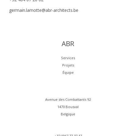
germain.lamotte@abr-architects.be
ABR
Services
Projets
Équipe
Avenue des Combattants 92
1470 Bousval
Belgique
+32 (0)67 77 37 47