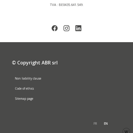
TVA : BE0435.641.549.
© Copyright ABR srl
Non liability clause
Code of ethics
Sitemap page
FR
EN