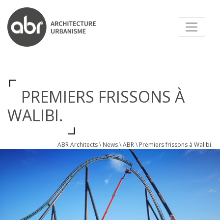
ABR ARCHITECTS
PREMIERS FRISSONS À
WALIBI.
ABR Architects
\
News
\
ABR
\
Premiers frissons à Walibi.