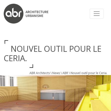
ABR ARCHITECTS
NOUVEL OUTIL POUR LE
CERIA.
ABR Architects
\
News
\
ABR
\
Nouvel outil pour le Ceria.