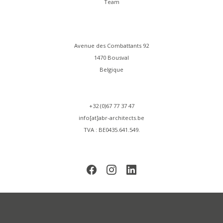
Team
Avenue des Combattants 92
1470 Bousval
Belgique
+32 (0)67 77 37 47
info[at]abr-architects.be
TVA : BE0435.641.549.